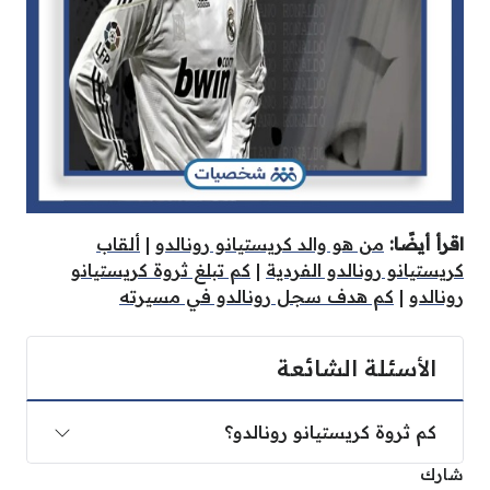
اقرأ أيضًا:
من هو والد كريستيانو رونالدو
|
ألقاب
كريستيانو رونالدو الفردية
|
كم تبلغ ثروة كريستيانو
رونالدو
|
كم هدف سجل رونالدو في مسيرته
الأسئلة الشائعة
كم ثروة كريستيانو رونالدو؟
شارك