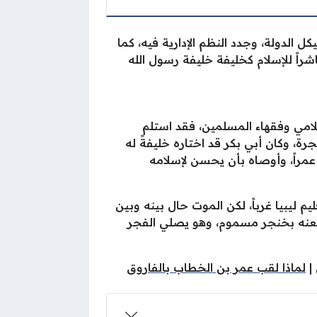
 الدولة، وجدد النظم الإدارية فيه، كما
شراً للإسلام كخليفة خليفة رسول الله
سلامي وفقهاء المسلمين، فقد استلم
ً لأبي بكر الصديق -رضي الله عنهما- بعد وفاته منذ تاريخ الـ 22 من جُمادى الآخرة بالعام 13 للهجرة، وكان أبي بكر قد اختاره خليفةً له
عمراً، وأوصاه بأن يحسن لإسلامه
 ليبيا غرباً، لكن الموت حال بينه وبين
ّة بتاريخ الـ 7 من نوفمبر سنة 644 مـ، الموافق لـ 26 ذي الحجة سنة 23 هـ، بعد طعنه بخنجر مسموم، وهو يصلي الفجر
|
لماذا لقب عمر بن الخطاب بالفاروق