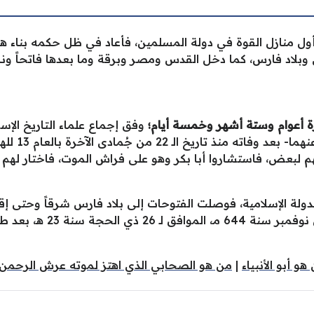
ل منازل القوة في دولة المسلمين، فأعاد في ظل حكمه بناء هيكل
 وبلاد فارس، كما دخل القدس ومصر وبرقة وما بعدها فاتحاً ونا
 أعوام وستة أشهر وخمسة أيام؛
وفق إجماع علماء التاريخ الإ
الخلافة خلفا
م لبعض، فاستشاروا أبا بكر وهو على فراش الموت، فاختار لهم 
ة الإسلامية، فوصلت الفتوحات إلى بلاد فارس شرقاً وحتى إقليم
التوسع أكثر، إذ وافته المني
هو أبو الأنبياء
|
من هو الصحابي الذي اهتز لموته عرش الرحمن