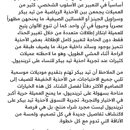
أساسياً في التعبير عن الأسلوب الشخصي. كثير من
العميلات يجمعن بين الأحذية الرياضية من تيد بيكر
وسراويل الجينز أو الفساتين الصيفية، ما يمنحهن مظهراً
عصرياً وحيوياً في آنٍ واحد. كما أن تنوع الألوان يتيح
للعميلة ابتكار إطلالات متعددة من خلال تغيير الحذاء
فقط، دون الحاجة لتغيير كامل الإطلالة. بعض الأحذية
تتميز بوجود وسائد داخلية مرنة، ما يضيف طبقة من
الراحة أثناء المشي الطويل، وهو ما لاحظته عميلات
كثيرات عند تجربة احذية تيد بيكر للنساء على ترينديول.
من الملاحظ أن تيد بيكر تهتم بتقديم موديلات موسمية
تلبي جميع الاحتياجات، من الأحذية الخفيفة للصيف إلى
التصاميم الأكثر دفئاً لفصل الشتاء. كل هذه الخيارات
متاحة بسهولة على ترينديول، ما يمنح العميلة حرية أكبر
في الاختيار والتجربة. تجربة التسوق لأحذية تيد بيكر على
ترينديول ليست مجرد شراء منتج، بل هي فرصة
لاكتشاف تفاصيل جديدة في كل تصميم، ولمسة من
الأناقة التي تدوم مع كل خطوة.