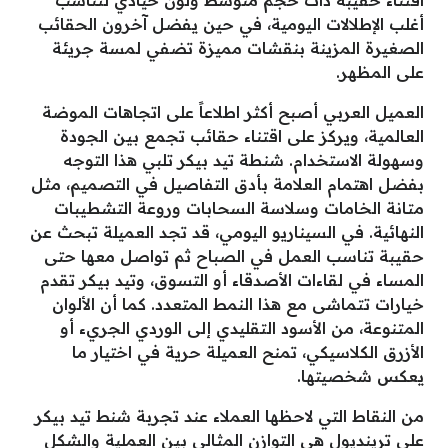
أغلب الإطلالات اليومية، في حين يفضل آخرون الحقائب
الصغيرة المزينة بنقشات مميزة تضفي لمسة جريئة
على المظهر.
العميل العربي أصبح أكثر اطلاعاً على اتجاهات الموضة
العالمية، ويركز على اقتناء حقائب تجمع بين الجودة
وسهولة الاستخدام. شنطة تيد بيكر تلبي هذا التوجه
بفضل اهتمام العلامة بأدق التفاصيل في التصميم، مثل
متانة الخامات وسلاسة السحابات وروعة التشطيبات
النهائية. في السيناريو اليومي، قد تجد العميلة تبحث عن
حقيبة تناسب العمل في الصباح ثم تواصل معها حتى
المساء في لقاءات الأصدقاء أو التسوق، وتيد بيكر تقدم
خيارات تتماشى مع هذا النمط المتعدد. كما أن الألوان
المتنوعة، من الأسود التقليدي إلى الوردي الجريء أو
الأزرق الكلاسيكي، تمنح العميلة حرية في اختيار ما
يعكس شخصيتها.
من النقاط التي لاحظها العملاء عند تجربة شنط تيد بيكر
على ترينديول هي التوازن المثالي بين العملية والشكل