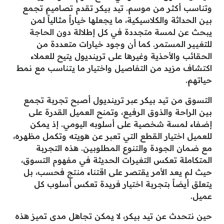
وتناسب أكثر من موسم. تيد بيكر تقدم تصاميم تجمع
بين الحداثة والكلاسيكية، ما يجعلها خياراً مثالياً لمن
يبحث عن لمسة متجددة في كل إطلالة دون الحاجة
للتغيير المستمر. كما أن وجود خيارات متعددة من
الحقائب والأحذية وغيرها على ترينديول يتيح للعملاء
اكتشاف مزيد من التفاصيل واختيار ما يتناسب مع نمط
حياتهم.
التسوق من تيد بيكر عبر ترينديول أصبح تجربة تجمع
بين الراحة والذوق الرفيع، وتمنح العميل القدرة على
إضفاء لمسة شخصية على أسلوبه اليومي. إذ يمكن
للعميل اختيار القطع التي تعبر عن هويته وتكمل مظهره،
مع ضمان الجودة والتنوع المطلوبين. هذه التجربة
المتكاملة تعكس التغيرات الحديثة في مفهوم التسوق،
حيث لم يعد الأمر يقتصر على اقتناء منتج فحسب، بل
يتعلق أيضاً بتجربة اختيار فريدة تعكس أسلوب كل
عميل.
حين نتحدث عن تيد بيكر، لا يمكن تجاهل مدى تميز هذه