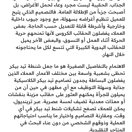
الجذاب. الحقيبة ليست مجرد وعاء لحمل الأغراض، بل
أصبحت جزءاً من الإطلالة العامة. فالتصميم الذكي يتيح
للعميل تنظيم أغراضه بسهولة، مع وجود جيوب داخلية
وخارجية وأشرطة قابلة للتعديل حسب الحاجة. بعض
العملاء يفضلون الحقائب الكروس لأنها تمنحهم حرية
الحركة أثناء العمل أو التسوق، والبعض الآخر يميل
للحقائب اليدوية الكبيرة التي تتسع لكل ما يحتاجونه
خلال النهار.
الاهتمام بالتفاصيل الصغيرة هو ما جعل شنطة تيد بيكر
تحظى بشعبية واسعة بين مختلف الأعمار. العملاء الذين
يفضلون البساطة يجدون تصاميم تيد بيكر الكلاسيكية
جذابة وسهلة التوظيف مع أي مظهر، في حين أن من
يميلون للجرأة يمكنهم العثور على حقائب مزينة بنقشات
أو معدّات معدنية تضيف لمسة عصرية. عبر ترينديول،
يمكن للعملاء تصفح تشكيلات شنط تيد بيكر في أي
وقت، ومقارنة التصاميم واختيار ما يناسب احتياجاتهم
العملية وذوقهم الشخصي من دون عناء البحث في
المتاجر التقليدية.