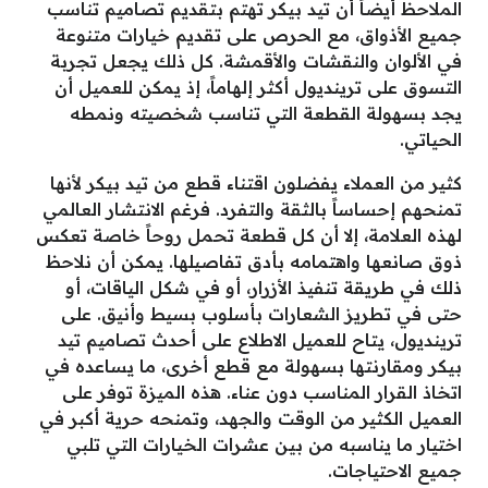
الملاحظ أيضاً أن تيد بيكر تهتم بتقديم تصاميم تناسب
جميع الأذواق، مع الحرص على تقديم خيارات متنوعة
في الألوان والنقشات والأقمشة. كل ذلك يجعل تجربة
التسوق على ترينديول أكثر إلهاماً، إذ يمكن للعميل أن
يجد بسهولة القطعة التي تناسب شخصيته ونمطه
الحياتي.
كثير من العملاء يفضلون اقتناء قطع من تيد بيكر لأنها
تمنحهم إحساساً بالثقة والتفرد. فرغم الانتشار العالمي
لهذه العلامة، إلا أن كل قطعة تحمل روحاً خاصة تعكس
ذوق صانعها واهتمامه بأدق تفاصيلها. يمكن أن نلاحظ
ذلك في طريقة تنفيذ الأزرار، أو في شكل الياقات، أو
حتى في تطريز الشعارات بأسلوب بسيط وأنيق. على
ترينديول، يتاح للعميل الاطلاع على أحدث تصاميم تيد
بيكر ومقارنتها بسهولة مع قطع أخرى، ما يساعده في
اتخاذ القرار المناسب دون عناء. هذه الميزة توفر على
العميل الكثير من الوقت والجهد، وتمنحه حرية أكبر في
اختيار ما يناسبه من بين عشرات الخيارات التي تلبي
جميع الاحتياجات.