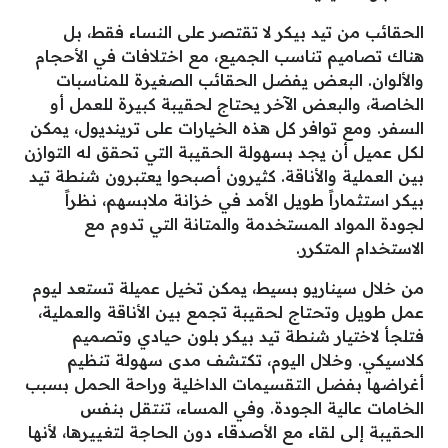
الحقائب من تيد بيكر لا تقتصر على النساء فقط، بل
هناك تصاميم تناسب الجميع، مع اختلافات في الأحجام
والألوان. البعض يفضل الحقائب الصغيرة للمناسبات
الخاصة، والبعض الآخر يحتاج لحقيبة كبيرة للعمل أو
السفر. ومع توافر كل هذه الخيارات على ترينديول، يمكن
لكل عميل أن يجد بسهولة الحقيبة التي تحقق له التوازن
بين العملية والأناقة. كثيرون أصبحوا يعتبرون شنطة تيد
بيكر استثماراً طويل الأمد في خزانة ملابسهم، نظراً
لجودة المواد المستخدمة والمتانة التي تدوم مع
الاستخدام المتكرر.
من خلال سيناريو بسيط، يمكن تخيل عميلة تستعد ليوم
عمل طويل وتحتاج لحقيبة تجمع بين الأناقة والعملية،
فتلجأ لاختيار شنطة تيد بيكر بلون حيادي وتصميم
كلاسيكي. وخلال اليوم، تكتشف مدى سهولة تنظيم
أغراضها بفضل التقسيمات الداخلية وراحة الحمل بسبب
الخامات عالية الجودة. وفي المساء، تنتقل بنفس
الحقيبة إلى لقاء مع الأصدقاء دون الحاجة لتغييرها، لأنها