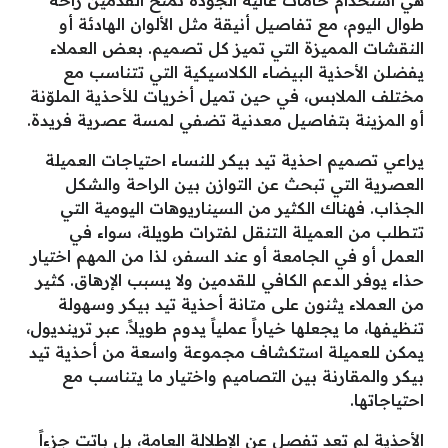
طوال اليوم، مع تفاصيل أنيقة مثل الألوان الهادئة أو
النقشات المميزة التي تميز كل تصميم. بعض العملاء
يفضلن الأحذية البيضاء الكلاسيكية التي تتناسب مع
مختلف الملابس، في حين تميل أخريات للأحذية الملوّنة
أو المزينة بتفاصيل معدنية تضفي لمسة عصرية فريدة.
يراعي تصميم احذية تيد بيكر للنساء احتياجات العميلة
العصرية التي تبحث عن التوازن بين الراحة والشكل
الجذاب. فهناك الكثير من السيناريوهات اليومية التي
تتطلب من العميلة التنقل لفترات طويلة، سواء في
العمل أو في الجامعة أو عند السفر، لذا من المهم اختيار
حذاء يوفر الدعم الكافي للقدمين ولا يسبب الإرهاق. كثير
من العملاء يثنون على متانة أحذية تيد بيكر وسهولة
تنظيفها، ما يجعلها خياراً عملياً يدوم طويلاً. عبر ترينديول،
يمكن للعميلة استكشاف مجموعة واسعة من أحذية تيد
بيكر والمقارنة بين التصاميم واختيار ما يتناسب مع
احتياجاتها.
الأحذية لم تعد تفصل عن الإطلالة العامة، بل باتت جزءاً