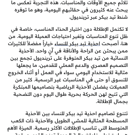
تلائم جميع الأوقات والمناسبات. هذه التجربة تعكس ما
يبحث عنه كثيرون في حقائبهم اليومية، وهو ما توفره
شنط تيد بيكر عبر ترينديول.
لا تكتمل الإطلالة دون اختيار الحذاء المناسب، خاصة في
ظل تنوع المناسبات وتغير احتياجات العميلة اليومية. من
هنا، أصبحت
احذية تيد بيكر للنساء
خياراً مفضلاً للكثيرات
ممن يبحثن عن الراحة والأناقة في آنٍ واحد. الأحذية
النسائية من تيد بيكر المتوفرة على ترينديول تجمع بين
التصميم العصري والدعم العملي للقدمين، ما يجعلها
مثالية للاستخدام اليومي سواء في العمل أو أثناء الخروج
للتسوق أو حتى في المناسبات غير الرسمية. كثير من
العميلات يفضلن الأحذية الرياضية بتصاميمها المبتكرة
التي تتيح لهن الحركة بحرية طوال اليوم دون التضحية
بجمال الإطلالة.
تتنوع تصاميم احذية تيد بيكر للنساء بين الأحذية
المسطحة المثالية للمشي الطويل والأحذية ذات الكعب
المتوسط التي تناسب الإطلالات الأكثر رسمية. الميزة الأهم
هي استخدام خامات عالية الجودة تمنح القدمين راحة