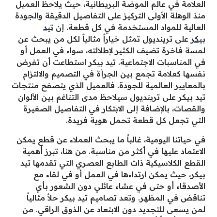
العلامة في عالم الموضة البريطانية، حيث يلاحظ العميل
منذ الوهلة الأولى التركيز على التفاصيل الدقيقة والجودة
العالية للمواد المستخدمة في كل قطعة. إن
تيد
بيكر
على ترينديول تمثل خياراً مثالياً لكل من يبحث عن
لمسة فاخرة تضيف الكثير لإطلالته، سواء في العمل أو
في المناسبات الاجتماعية. تيد بيكر استطاعت أن تفرض
نفسها كعلامة تجمع بين الجرأة في التصميم والالتزام
بالمعايير العالمية للجودة. فالعميل الذي يتصفح منتجات
تيد بيكر على ترينديول سيلاحظ مدى التناغم بين الألوان
والقصات، بالإضافة إلى الابتكار في التفاصيل الصغيرة
التي تجعل كل قطعة تحمل هوية فريدة.
في حياتنا اليومية، غالباً ما يبحث العملاء عن قطع يمكن
الاعتماد عليها في أكثر من مناسبة. من هنا، تبرز أهمية
القطع الكلاسيكية ذات الطابع العصري التي تقدمها تيد
بيكر، حيث يمكن ارتداءها في العمل أو في لقاء مع
الأصدقاء أو حتى في عشاء عائلي دون الشعور بأي
تناقض في المظهر. وتعد تصاميم تيد بيكر حلاً مثالياً
لمن يسعى للتجديد دون الابتعاد عن الذوق الراقي. من