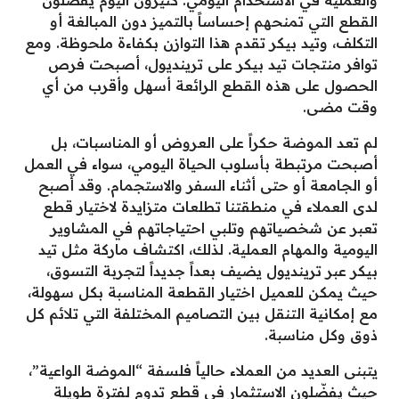
القطع التي تمنحهم إحساساً بالتميز دون المبالغة أو
التكلف، وتيد بيكر تقدم هذا التوازن بكفاءة ملحوظة. ومع
توافر منتجات تيد بيكر على ترينديول، أصبحت فرص
الحصول على هذه القطع الرائعة أسهل وأقرب من أي
وقت مضى.
لم تعد الموضة حكراً على العروض أو المناسبات، بل
أصبحت مرتبطة بأسلوب الحياة اليومي، سواء في العمل
أو الجامعة أو حتى أثناء السفر والاستجمام. وقد أصبح
لدى العملاء في منطقتنا تطلعات متزايدة لاختيار قطع
تعبر عن شخصياتهم وتلبي احتياجاتهم في المشاوير
اليومية والمهام العملية. لذلك، اكتشاف ماركة مثل تيد
بيكر عبر ترينديول يضيف بعداً جديداً لتجربة التسوق،
حيث يمكن للعميل اختيار القطعة المناسبة بكل سهولة،
مع إمكانية التنقل بين التصاميم المختلفة التي تلائم كل
ذوق وكل مناسبة.
يتبنى العديد من العملاء حالياً فلسفة “الموضة الواعية”،
حيث يفضّلون الاستثمار في قطع تدوم لفترة طويلة