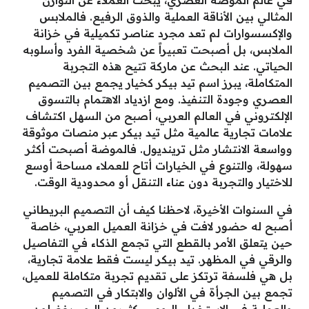
المثالي بين الأناقة العملية والذوق الرفيع. فالملابس
والإكسسوارات لم تعد مجرد عناصر تكميلية في خزانة
الملابس، بل أصبحت تعبيراً عن شخصية الفرد وأسلوبه
الحياتي. عند البحث عن ماركة تتيح هذه التجربة
المتكاملة، يبرز اسم تيد بيكر كخيار يجمع بين التصميم
العصري وجودة التنفيذ. ومع ازدياد الاهتمام بالتسوق
الإلكتروني في العالم العربي، أصبح من السهل اكتشاف
علامات تجارية عالمية مثل تيد بيكر عبر منصات موثوقة
وواسعة الانتشار مثل ترينديول. فالموضة أصبحت أكثر
سهولة، والتنوع في الخيارات أتاح للعملاء مساحة أوسع
للاختيار والتجربة دون عناء التنقل أو محدودية الوقت.
في السنوات الأخيرة، لاحظنا كيف أن التصميم البريطاني
أصبح له حضور لافت في خزانة العميل العربي، خاصة
حين يتعلق الأمر بالقطع التي تجمع الذكاء في التفاصيل
والرقي في المظهر. تيد بيكر ليست فقط علامة تجارية،
بل هي فلسفة ترتكز على تقديم تجربة متكاملة للعميل،
تجمع بين الجرأة في الألوان والابتكار في التصميم
والعملية في الاستخدام اليومي. كثيرون اليوم يفضلون