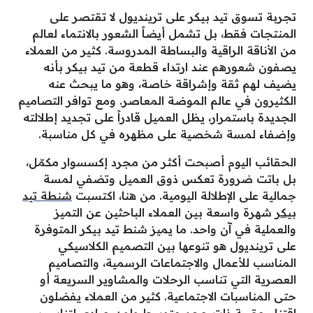
تجربة تسوق تيد بيكر على ترينديول لا تقتصر على
المنتجات فقط، بل تشمل أيضاً الشعور بالانتماء لعالم
من الأناقة الراقية والبساطة المدروسة. كثير من العملاء
يصفون شعورهم عند ارتداء قطعة من تيد بيكر بأنه
يضيف لهم ثقة وإشراقة خاصة، وهو ما يبحث عنه
الكثيرون في عالم الموضة المعاصر. ومع توافر التصاميم
الجديدة باستمرار، يظل العميل قادراً على تجديد إطلالته
وإضفاء لمسة شخصية على مظهره في كل مناسبة.
الحقائب اليوم أصبحت أكثر من مجرد إكسسوار مكمّل،
بل باتت ضرورة تعكس ذوق العميل وتضفي لمسة
جمالية على الإطلالة اليومية. من هنا، اكتسبت
شنطة تيد
بيكر
شهرة واسعة بين العملاء الباحثين عن التميز
والعملية في آن واحد. ما يميز شنط تيد بيكر المتوفرة
على ترينديول هو تنوعها بين التصميم الكلاسيكي
المناسب للأعمال والاجتماعات الرسمية، والتصاميم
العصرية التي تناسب الرحلات والمشاوير السريعة أو
حتى المناسبات الاجتماعية. كثير من العملاء يفضلون
اقتناء حقيبة ذات حجم متوسط ولون حيادي لتناسب