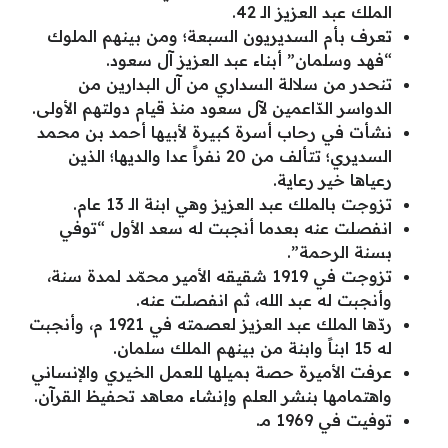
الملك عبد العزيز الـ 42.
تعرف بأم السديريون السبعة؛ ومن بينهم الملوك
“فهد وسلمان” أبناء عبد العزيز آل سعود.
تنحدر من سلالة السداري من آل البدارين من
الدواسر الدّاعمين لآل سعود منذ قيام دولتهم الأولى.
نشأت في رحاب أسرة كبيرة لأبيها أحمد بن محمد
السديري؛ تتألف من 20 نفراً عدا والديها؛ الذين
رعياها خير رعاية.
تزوجت بالملك عبد العزيز وهي ابنة الـ 13 عام.
انفصلت عنه بعدما أنجبت له سعد الأول “توفي
بسنة الرحمة”.
تزوجت في 1919 شقيقه الأمير محمّد لمدة سنة،
وأنجبت له عبد الله، ثم انفصلت عنه.
ردّها الملك عبد العزيز لعصمته في 1921 م، وأنجبت
له 15 ابناً وابنة من بينهم الملك سلمان.
عرفت الأميرة حصة بميلها للعمل الخيري والإنساني
واهتمامها بنشر العلم وإنشاء معاهد تحفيظ القرآن.
توفيت في 1969 مـ.