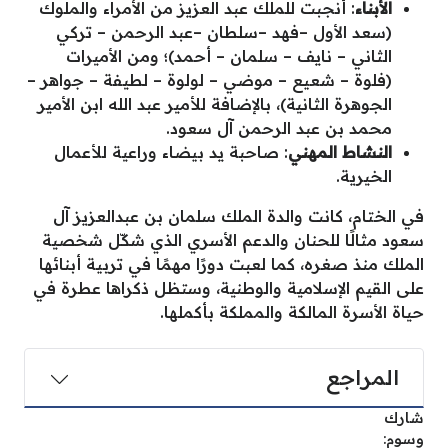
الأبناء
: أنجبت للملك عبد العزيز من الأمراء والملوك
(سعد الأول –فهد –سلطان –عبد الرحمن – تركي
الثاني – نايف – سلمان – أحمد)؛ ومن الأميرات
(فلوة – شعيع – موضي – لولوة – لطيفة – جواهر –
الجوهرة الثانية)، بالإضافة للأمير عبد الله ابن الأمير
محمد بن عبد الرحمن آل سعود.
النشاط المهني
: صاحبة يد بيضاء وراعية للأعمال
الخيرية.
في الختام، كانت والدة الملك سلمان بن عبدالعزيز آل
سعود مثالًا للحنان والدعم الأسري الذي شكّل شخصية
الملك منذ صغره، كما لعبت دورًا مهمًا في تربية أبنائها
على القيم الإسلامية والوطنية، وستظل ذكراها عطرة في
حياة الأسرة المالكة والمملكة بأكملها.
المراجع
شارك
وسوم: