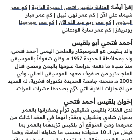
إقرأ أيضًا
:
الفنانة بلقيس فتحي السيرة الذاتية
|
كم عمر
شيماء علي الآن
|
كم عمر نهى نبيل
|
كم عمر ميار
الببلاوي
|
كم عمر ريم عبد الله الآن
|
كم عمر جورجينا
رودريغز
|
كم عمر سارة الودعاني
أحمد فتحي أبو بلقيس
والد بلقيس هو الموسيقار والملحن اليمني أحمد فتحي،
ولد بمحافظة الحديدة 1957 مـ وكان شغوفاً بالموسيقى
منذ صباه ما دفعه لدراسة علومها باليمن ومصر، فنال
الماجستير من صفوف معهد الموسيقى العالي، وفي
2006 مـ منحته جامعة الحديدة دكتوراه فخرية، له العديد
من الإنجازات الفنية التي كُرِّم بصددها عشرات المرات.
إخوان بلقيس أحمد فتحي
لدى الفنانة بلقيس شقيقين توأم يصغرانها بالعمر
يدعيان شادي ونشوان، ويقدّر أنهما في العقد الثالث من
عمرهما ومن المتوقع أن بلقيس تزيدهما بالعمر بما
لايقل عن الـ 10 سنوات؛ بحسب ما يتداوله العامة، وهما
نادري الظهور برفقة شقيقتهما بلقيس لكن لا يخلو الأمر