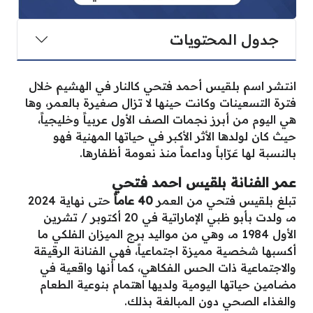
جدول المحتويات
انتشر اسم بلقيس أحمد فتحي كالنار في الهشيم خلال
فترة التسعينات وكانت حينها لا تزال صغيرة بالعمر، وها
هي اليوم من أبرز نجمات الصف الأول عربياً وخليجياً،
حيث كان لولدها الأثر الأكبر في حياتها المهنية فهو
بالنسبة لها عَرّاباً وداعماً منذ نعومة أظفارها.
عمر الفنانة بلقيس احمد فتحي
تبلغ بلقيس فتحي من العمر
40 عاماً
حتى نهاية 2024
مـ، ولدت بأبو ظبي الإماراتية في 20 أكتوبر / تشرين
الأول 1984 مـ، وهي من مواليد برج الميزان الفلكي ما
أكسبها شخصية مميزة اجتماعياً، فهي الفنانة الرقيقة
والاجتماعية ذات الحس الفكاهي، كما أنها واقعية في
مضامين حياتها اليومية ولديها اهتمام بنوعية الطعام
والغذاء الصحي دون المبالغة بذلك.