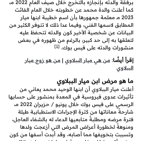
برفقة والدته بإنجازه بالتخرج خلال صيف العام 2022 مـ،
كما أعلنت والدة محمد عن خطوبته خلال العام الفائت
2023 مـ معلمة جمهورها بأن اسم خطيبة ابنها ميار
المطابق لاسمها الفني، وفيما عدا ذلك لا تتوفر الكثير من
البيانات عن شخصية الأخير كون والدته تتحفظ عليه
لتعلقها به إلى حد كبير، بالرغم من ظهوره في بعض
[1]
منشورات والدته على فيس بوك.
إقرأ أيضًا
:
من هي ميار الببلاوي
|
من هو زوج ميار
الببلاوي
ما هو مرض ابن ميار الببلاوي
أعلنت ميار الببلاوي أن ابنها الوحيد محمد يعاني من
تأثيرات عدوى فيروسية في المعدة بمنشور على حسابها
الرسمي على فيس بوك خلال يونيو / حزيران 2022 مـ،
شارحةً معاناتها من كثرة الإجراءات الاستطبابية طيلة
فترة مرضه ومطلبةً متابعيها الدعاء له بالشفاء العاجل،
ومنوهةً لخطورة أعراض المرض التي أزعجت ولدها
وتسببت بتخويفها مما أصابه، وقد أبدت أسفها من كون