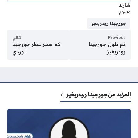
شارك
وسوم:
جورجينا رودريغيز
Previous
التالي
كم طول جورجينا
كم سعر عطر جورجينا
رودريغيز
الوردي
المزيد عن
جورجينا رودريغيز