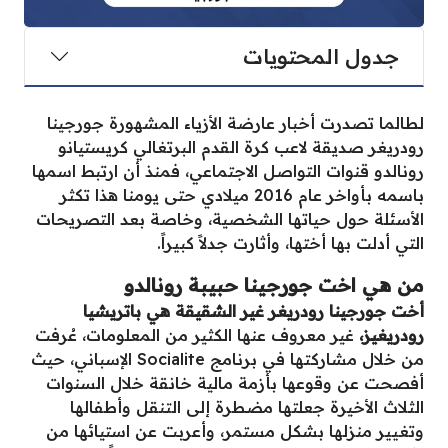
جدول المحتويات
لطالما تصدرت أخبار عارضة الأزياء المشهورة جورجينا
رودريغر صديقة لاعب كرة القدم البرتغالي كريستيانو
رونالدو قنوات التواصل الاجتماعي، فمنذ أن ارتبط اسمها
باسمه بأواخر عام 2016 ميلادي حتى يومنا هذا تكثر
الأسئلة حول حياتها الشخصية، وخاصة بعد التصريحات
التي أدلت بها أختها، وأثارت جدلاً كبيراً.
من هي اخت جورجينا حبيبة رونالدو
أخت جورجينا رودريغر غير الشقيقة هي باتريشيا
رودريغيز،
غير معروف عنها الكثير من المعلومات، عُرفت
من خلال مشاركتها في برنامج Socialite الإسباني، حيث
أفصحت عن وقوعها بأزمة مالية خانقة خلال السنوات
الثلاث الأخيرة جعلتها مضطرة إلى التنقل وأطفالها
وتغيير منزلها بشكل مستمر، وأعربت عن استيائها من