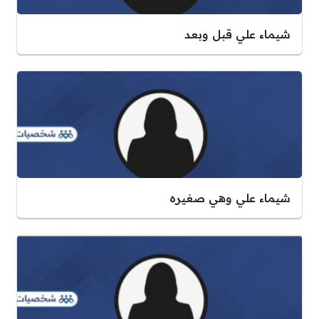
شيماء علي قبل وبعد
شيماء علي وهي صغيره