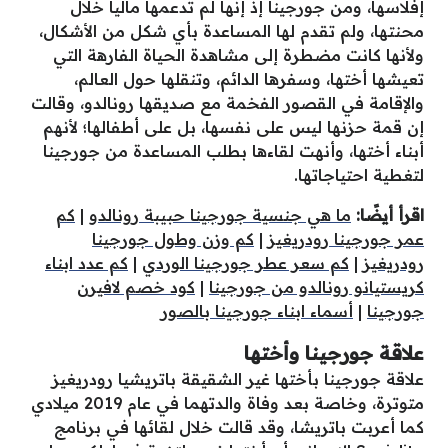
إفلاسها، ومن جورجينا إذ إنها لم تدعمها مالياً خلال
محنتها، ولم تقدم لها المساعدة بأي شكل من الأشكال،
ولأنها كانت مضطرة إلى مشاهدة الحياة الفارهة التي
تعيشها أختها، وسفرها الدائم، وتنقلها حول العالم،
والإقامة في القصور الفخمة مع صديقها رونالدو، وقالت
إن قمة حزنها ليس على نفسها، بل على أطفالها؛ لأنهم
أبناء أختها، وأنهت لقاءها بطلب المساعدة من جورجينا
لتغطية احتياجاتها.
اقرأ أيضًا:
ما هي جنسية جورجينا حبيبة رونالدو
|
كم
عمر جورجينا رودريغيز
|
كم وزن وطول جورجينا
رودريغيز
|
كم سعر عطر جورجينا الوردي
|
كم عدد ابناء
كريستيانو رونالدو من جورجينا
|
كود خصم لافيرن
جورجينا
|
أسماء ابناء جورجينا بالصور
علاقة جورجينا وأختها
علاقة جورجينا بأختها غير الشقيقة باتريشيا رودريغيز
متوترة، وخاصة بعد وفاة والدتهما في عام 2019 ميلادي
كما أعربت باتريشا، وقد قالت خلال لقائها في برنامج