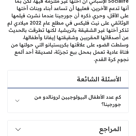
Socialite الإسباني أن أختها غير ملتزمة فيها، لكن بما
أنها تدعم الآخرين، فعليها أن تساعد أبناء وبنات أختها
على الأقل، وحري ذكره أن جورجينا عندما نشرت فيلمها
الوثائقي على نيت فليكس في مطلع عام 2022 ميلادي لم
تذكر أختها غير الشقيقة باتريشيا، لكنها تطرقت بالحديث
عن أصدقائها المقربين وشقيقتها إيفانا وأطفالها،
وسلطت الضوء على علاقتها بكريستيانو التي حولتها من
فتاة عادية تعمل بمحل بيع تجزئة، لصديقة أحد ألمع
نجوم كرة القدم.
الأسئلة الشائعة
كم عدد الأطفال البيولوجيين لرونالدو من
جورجينا؟
المراجع